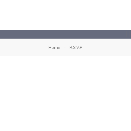
Home
R.S.V.P